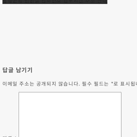
글
달성군청 민원실 전화번호 업무시간 주소 안내
탐
색
답글 남기기
이메일 주소는 공개되지 않습니다.
필수 필드는
*
로 표시됩