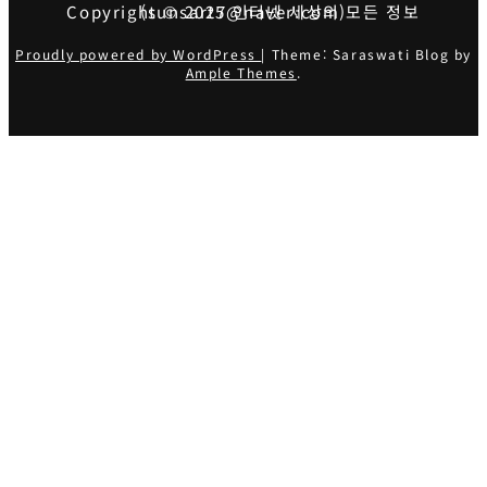
Copyright © 2025 인터넷 세상의 모든 정보 (sunsart7@naver.com)
Proudly powered by WordPress
|
Theme: Saraswati Blog by
Ample Themes
.