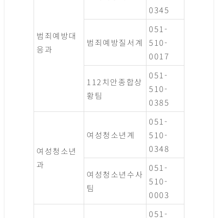
0345
051-
범죄예방대
범죄예방질서계
510-
응과
0017
051-
112치안종합상
510-
황팀
0385
051-
여성청소년계
510-
0348
여성청소년
과
051-
여성청소년수사
510-
팀
0003
051-