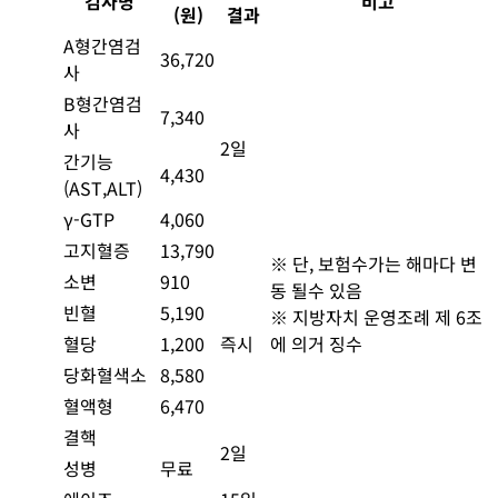
검사명
비고
(원)
결과
A형간염검
36,720
사
B형간염검
7,340
사
2일
간기능
4,430
(AST,ALT)
γ-GTP
4,060
고지혈증
13,790
※ 단, 보험수가는 해마다 변
소변
910
동 될수 있음
빈혈
5,190
※ 지방자치 운영조례 제 6조
혈당
1,200
즉시
에 의거 징수
당화혈색소
8,580
혈액형
6,470
결핵
2일
성병
무료