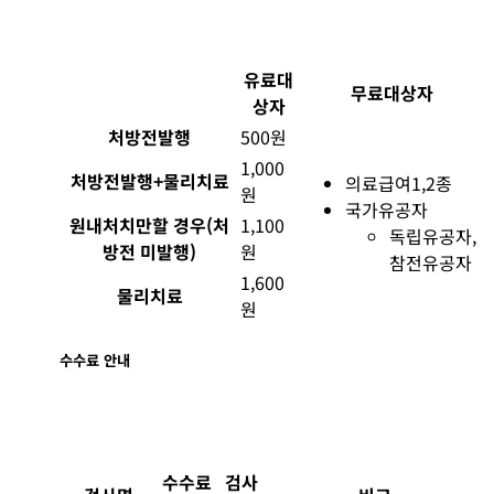
유료대
무료대상자
상자
처방전발행
500원
1,000
처방전발행+물리치료
의료급여1,2종
원
국가유공자
원내처치만할 경우(처
1,100
독립유공자,
방전 미발행)
원
참전유공자
1,600
물리치료
원
수수료 안내
수수료
검사