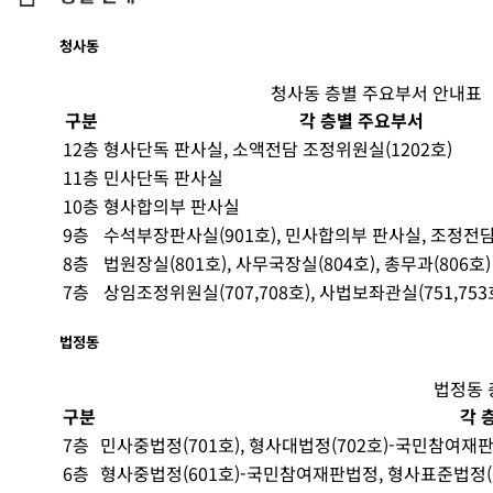
청사동
청사동 층별 주요부서 안내표
구분
각 층별 주요부서
12층
형사단독 판사실, 소액전담 조정위원실(1202호)
11층
민사단독 판사실
10층
형사합의부 판사실
9층
수석부장판사실(901호), 민사합의부 판사실, 조정전담
8층
법원장실(801호), 사무국장실(804호), 총무과(806호)
7층
상임조정위원실(707,708호), 사법보좌관실(751,753
법정동
법정동 
구분
각 
7층
민사중법정(701호), 형사대법정(702호)-국민참여재판법정
6층
형사중법정(601호)-국민참여재판법정, 형사표준법정(602호)