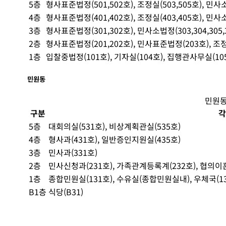
5층
형사표준법정(501,502호), 조정실(503,505호), 민사소
4층
형사표준법정(401,402호), 조정실(403,405호), 민사소법
3층
형사표준법정(301,302호), 민사소법정(303,304,305,3
2층
형사표준법정(201,202호), 민사표준법정(203호), 조정
1층
입찰중법정(101호), 기자실(104호), 집행관사무실(105
민원동
민원동
구분
각
5층
대회의실(531호), 비상계획관실(535호)
4층
형사과(431호), 일반증인지원실(435호)
3층
민사과(331호)
2층
민사신청과(231호), 가족관계등록계(232호), 협의이
1층
종합민원실(131호), 수유실(종합민원실내), 우체국(132
B1층
식당(B31)