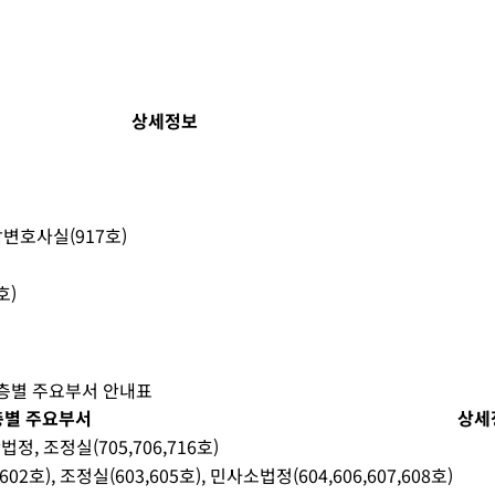
상세정보
변호사실(917호)
호)
층별 주요부서 안내표
층별 주요부서
상세
, 조정실(705,706,716호)
, 조정실(603,605호), 민사소법정(604,606,607,608호)