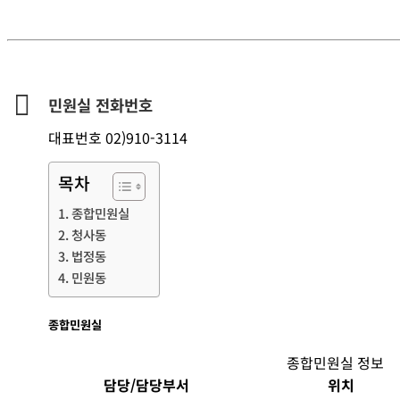
민원실 전화번호
대표번호 02)910-3114
목차
종합민원실
청사동
법정동
민원동
종합민원실
종합민원실 정보
담당/담당부서
위치