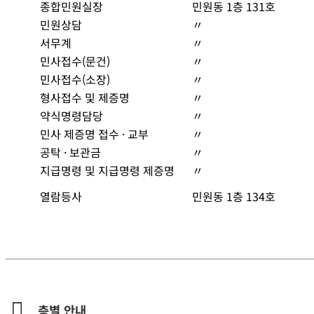
종합민원실장
민원동 1층 131호
민원상담
〃
서무계
〃
민사접수(문건)
〃
민사접수(소장)
〃
형사접수 및 제증명
〃
약식명령담당
〃
민사 제증명 접수 · 교부
〃
공탁 · 보관금
〃
지급명령 및 지급명령 제증명
〃
열람등사
민원동 1층 134호
층별 안내