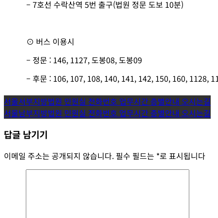
– 7호선 수락산역 5번 출구(법원 정문 도보 10분)
⊙ 버스 이용시
– 정문 : 146, 1127, 도봉08, 도봉09
– 후문 : 106, 107, 108, 140, 141, 142, 150, 160, 1128, 1
글
서울서부지방법원 민원실 전화번호 업무시간 층별안내 오시는길
서울남부지방법원 민원실 전화번호 업무시간 층별안내 오시는길
탐
답글 남기기
색
이메일 주소는 공개되지 않습니다.
필수 필드는
*
로 표시됩니다