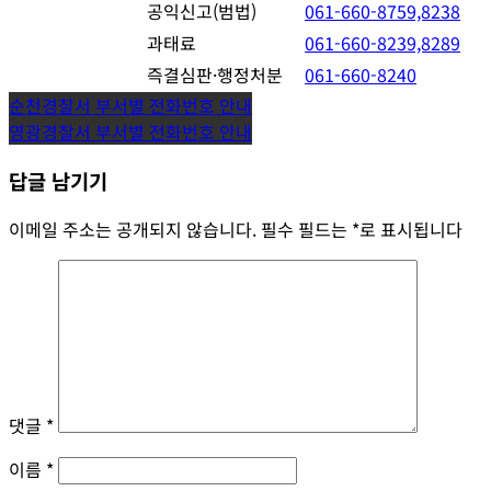
공익신고(범법)
061-660-8759,8238
과태료
061-660-8239,8289
즉결심판·행정처분
061-660-8240
글
순천경찰서 부서별 전화번호 안내
영광경찰서 부서별 전화번호 안내
탐
답글 남기기
색
이메일 주소는 공개되지 않습니다.
필수 필드는
*
로 표시됩니다
댓글
*
이름
*