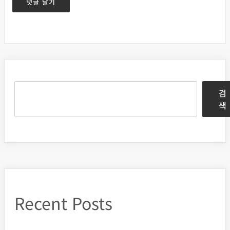
검
색
Recent Posts