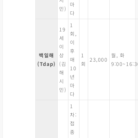
마
민)
다
1
19
회,
세
이
이
후
백일해
상
1
월, 화
매
23,000
(Tdap)
(김
회
9:00~16:3
10
해
년
시
마
민)
다
1
차:
접
종