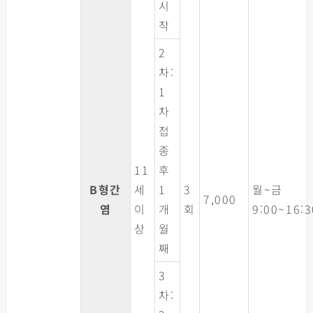
시
작
2
차:
1
차
접
종
11
후
B형간
세
1
3
월~금
7,000
염
이
개
회
9:00~16:3
상
월
째
3
차: