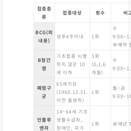
접종종
접종대상
횟수
비
류
수
BCG(피
생후4주이내
1회
9:00~1
내용)
※예약 
기초접종 시행
3회
B형간
수
하지 않은 10
(0,1,6
염
9:00~1
세 이하
개월)
65세이상
폐렴구
월~금
(1960.12.31.
1회
균
9:00~1
이전 출생자)
14~64세 기초
인플루
생활수급자,
1회
※매년 
엔자
장애인, 국가