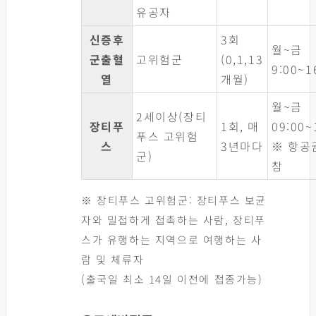
유공자
신증후
3회
월~금
군출혈
고위험군
(0,1,13
9:00~1
열
개월)
월~금
2세이상(장티
장티푸
1회, 매
09:00~
푸스 고위험
스
3년마다
※ 항공
군)
참
※ 장티푸스 고위험군: 장티푸스 보균
자와 밀접하게 접촉하는 사람, 장티푸
스가 유행하는 지역으로 여행하는 사
람 및 체류자
(출국일 최소 14일 이전에 접종가능)