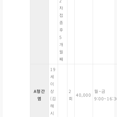
2
차
접
종
후
5
개
월
째
19
세
이
A형간
상
2
월~금
40,000
염
(김
회
9:00~16:3
해
시