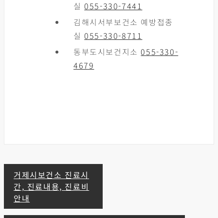
실
055-330-7441
김해시서부보건소 예방접종
실
055-330-8711
동부도시보건지소
055-330-
4679
글
거제시보건소 진료시
간, 진료내용, 진료비
탐
안내