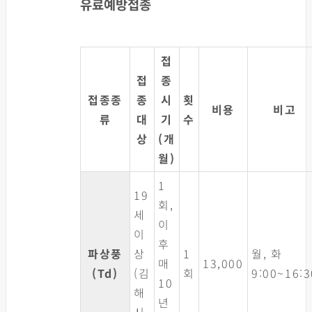
유료예방접종
접
접
종
접종종
종
시
횟
비용
비고
류
대
기
수
상
(개
월)
1
19
회,
세
이
이
후
파상풍
상
1
월, 화
매
13,000
(Td)
(김
회
9:00~16:3
10
해
년
시