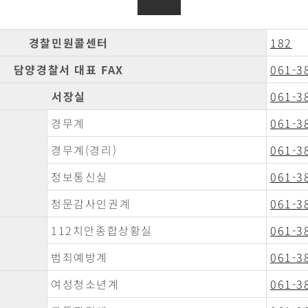
경찰민원콜센터
182
담양경찰서 대표 FAX
061-3
서장실
061-3
경무계
061-3
경무계(경리)
061-3
정보통신실
061-3
청문감사인권계
061-3
112치안종합상황실
061-3
범죄예방계
061-3
여성청소년계
061-3