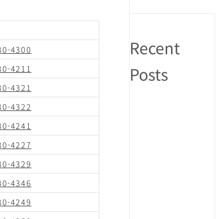
Recent
80-4300
80-4211
Posts
80-4321
80-4322
80-4241
80-4227
80-4329
80-4346
80-4249