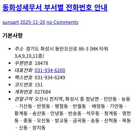
동화성세무서 부서별 전화번호 안내
sunsart
2025-11-20
no Comments
기본사항
주소
경기도 화성시 동탄오산로 86-3 (MK 타워
3,4,9,10,11층)
우편번호
18478
대표전화
031-934-6200
팩스번호
031-934-6249
코드번호
151
계좌번호
027684
관할구역
오산시 전지역, 화성시 중 정남면ㆍ진안동ㆍ능동
ㆍ기산동ㆍ반정동ㆍ병점동ㆍ반월동 ㆍ배양동ㆍ기안동ㆍ
황계동ㆍ송산동ㆍ안녕동ㆍ반송동ㆍ석우동ㆍ청계동ㆍ영천
동ㆍ중동ㆍ오산동ㆍ방교동ㆍ금곡동ㆍ송동ㆍ산척동ㆍ목동
ㆍ신동ㆍ장지동