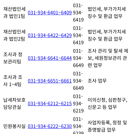
031-
재산법인세
법인세, 부가가치세
031-934-6401~6409
934-
과 법인1팀
징수 및 환급 업무
6419
031-
재산법인세
법인세, 부가가치세
031-934-6422~6429
934-
과 법인2팀
징수 및 환급 업무
6419
031-
조사 관리 및 탈세 제
조사과 정
031-934-6641~6644
934-
보, 세원정보관리 관
보관리팀
6649
련 업무
031-
조사과 조
031-934-6651~6661
934-
조사 업무
사 1~4팀
6649
031-
납세자보호
이의신청, 심판청구,
031-934-6212~6215
934-
담당관실
신문고 등 업무
6219
031-
사업자등록, 정정 및
민원봉사실
031-934-6222~6230
934-
증명발급 업무
6239