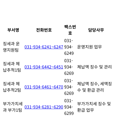
팩스번
부서명
전화번호
담당사무
호
031-
징세과 운
031-934-6241~6247
934-
운영지원 업무
영지원팀
6249
031-
징세과 체
031-934-6442~6451
934-
체납액 징수 및 관리
납추적1팀
6269
031-
징세과 체
체납액 징수, 세액징
031-934-6461~6470
934-
납추적2팀
수 및 환급 관리
6269
031-
부가가치세
부가가치세 징수 및
031-934-6281~6290
934-
과 부가1팀
환급 업무
6299