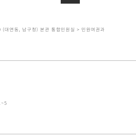
9 (대연동, 남구청) 본관 통합민원실 > 민원여권과
1~5