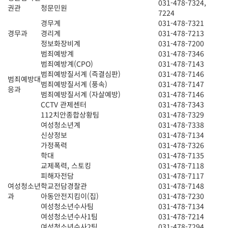
031-478-7324,
권관
청문민원
7224
경무계
031-478-7321
경무과
경리계
031-478-7213
정보화장비계
031-478-7200
범죄예방계
031-478-7346
범죄예방계(CPO)
031-478-7143
범죄예방질서계 (즉결심판)
031-478-7146
범죄예방대
범죄예방질서계 (풍속)
031-478-7147
응과
범죄예방질서계 (자살예방)
031-478-7146
CCTV 관제센터
031-478-7343
112치안종합상황팀
031-478-7329
여성청소년계
031-478-7338
신상정보
031-478-7134
가정폭력
031-478-7326
학대
031-478-7135
교제폭력, 스토킹
031-478-7118
피해자전담
031-478-7117
여성청소년
학교전담경찰관
031-478-7148
과
아동안전지킴이(집)
031-478-7230
여성청소년수사팀
031-478-7134
여성청소년수사1팀
031-478-7214
여성청소년수사2팀
031-478-7294