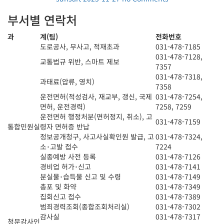
부서별 연락처
과
계(팀)
전화번호
도로공사, 무사고, 적재초과
031-478-7185
031-478-7128,
교통법규 위반, 스마트 제보
7357
031-478-7318,
과태료(압류, 영치)
7358
운전면허(적성검사, 재교부, 갱신, 국제
031-478-7254,
면허, 운전경력)
7258, 7259
운전면허 행정처분(면허정지, 취소), 고
031-478-7159
통합민원실
령자 면허증 반납
정보공개청구, 사고사실확인원 발급, 고
031-478-7324,
소･고발 접수
7224
실종예방 사전 등록
031-478-7126
경비업 허가･신고
031-478-7141
분실물･습득물 신고 및 수령
031-478-7149
총포 및 화약
031-478-7349
집회신고 접수
031-478-7389
범죄경력조회(종합조회처리실)
031-478-7302
감사실
031-478-7317
청문감사인