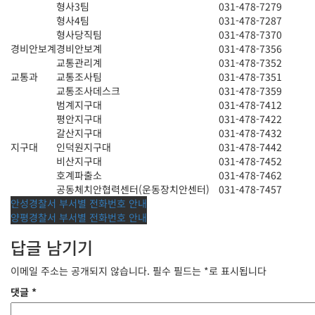
형사3팀
031-478-7279
형사4팀
031-478-7287
형사당직팀
031-478-7370
경비안보계
경비안보계
031-478-7356
교통관리계
031-478-7352
교통과
교통조사팀
031-478-7351
교통조사데스크
031-478-7359
범계지구대
031-478-7412
평안지구대
031-478-7422
갈산지구대
031-478-7432
지구대
인덕원지구대
031-478-7442
비산지구대
031-478-7452
호계파출소
031-478-7462
공동체치안협력센터(운동장치안센터)
031-478-7457
글
안성경찰서 부서별 전화번호 안내
양평경찰서 부서별 전화번호 안내
탐
답글 남기기
색
이메일 주소는 공개되지 않습니다.
필수 필드는
*
로 표시됩니다
댓글
*