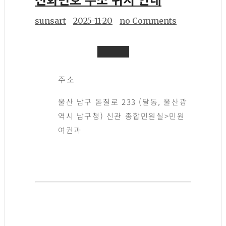
sunsart
2025-11-20
no Comments
주소
울산 남구 돋질로 233 (달동, 울산광
역시 남구청) 신관 종합민원실>민원
여권과