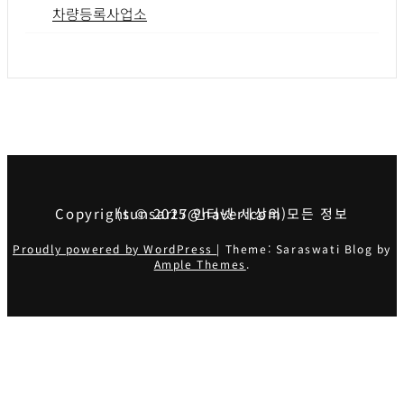
차량등록사업소
Copyright © 2025 인터넷 세상의 모든 정보 (sunsart7@naver.com)
Proudly powered by WordPress
|
Theme: Saraswati Blog by
Ample Themes
.