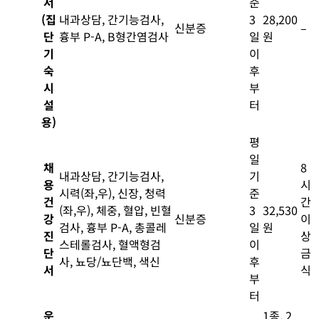
서
준
(집
내과상담, 간기능검사,
3
28,200
신분증
–
단
흉부 P-A, B형간염검사
일
원
기
이
숙
후
시
부
설
터
용)
평
일
채
8
내과상담, 간기능검사,
기
용
시
시력(좌,우), 신장, 청력
준
건
간
(좌,우), 체중, 혈압, 빈혈
3
32,530
강
신분증
이
검사, 흉부 P-A, 총콜레
일
원
진
상
스테롤검사, 혈액형검
이
단
금
사, 뇨당/뇨단백, 색신
후
서
식
부
터
운
1종, 2