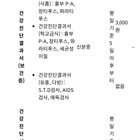
(식품) : 흉부 P-A,
장티푸스, 파라티
건
평
푸스
강
일
3,000
건강진단결과서
진
기
원
(학교급식) : 흉부
단
준
P-A, 장티푸스, 파
결
5
신분증
–
라티푸스, 세균성
과
일
이질
서
이
(보
후
건
부
건강진단결과서
증)
터
(유흥, 다방) :
없음
S.T.D검사, AIDS
검사, 매독검사
건
강
평
진
일
단
기