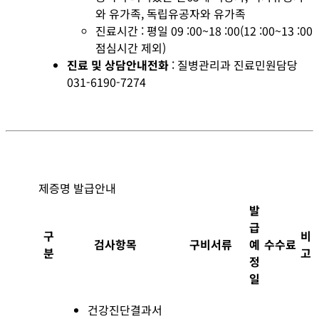
와 유가족, 독립유공자와 유가족
진료시간 : 평일 09 :00~18 :00(12 :00~13 :00
점심시간 제외)
진료 및 상담안내전화
: 질병관리과 진료민원담당
031-6190-7274
제증명 발급안내
발
급
구
비
검사항목
구비서류
예
수수료
분
고
정
일
건강진단결과서