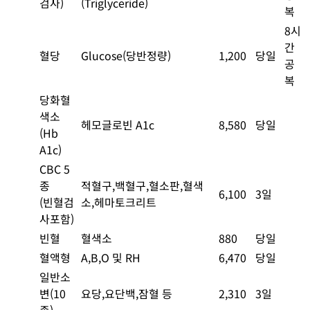
검사)
(Triglyceride)
복
8시
간
혈당
Glucose(당반정량)
1,200
당일
공
복
당화혈
색소
헤모글로빈 A1c
8,580
당일
(Hb
A1c)
CBC 5
종
적혈구,백혈구,혈소판,혈색
6,100
3일
(빈혈검
소,헤마토크리트
사포함)
빈혈
혈색소
880
당일
혈액형
A,B,O 및 RH
6,470
당일
일반소
변(10
요당,요단백,잠혈 등
2,310
3일
종)