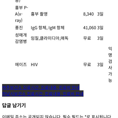
흉부 P-
A(x-
흉부 촬영
8,340
3일
ray)
풍진
IgG 항체, IgM 항체
41,060
3일
성매개
임질,클라미디아,매독
무료
3일
감염병
익
명
검
에이즈
HIV
무료
3일
사
가
능
글
여주보건소 진료시간, 진료내용, 진료비 안내
하남시보건소 진료시간, 진료내용, 진료비 안내
탐
답글 남기기
색
이메일 주소는 공개되지 않습니다.
필수 필드는
*
로 표시됩니다