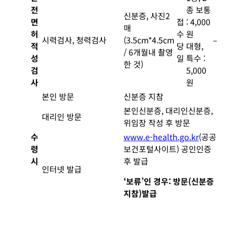
전
종 보통
신분증, 사진2
면
접
: 4,000
매
허
수
원
시력검사, 청력검사
(3.5cm*4.5cm
–
적
당
대형,
/ 6개월내 촬영
성
일
특수 :
한 것)
검
5,000
사
원
본인 방문
신분증 지참
본인신분증, 대리인신분증,
대리인 방문
위임장 작성 후 방문
수
www.e-health.go.kr
(공공
령
보건포털사이트) 공인인증
시
후 발급
인터넷 발급
‘보류’인 경우: 방문(신분증
지참)발급