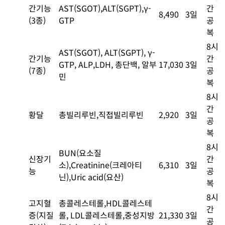
간기능
AST(SGOT),ALT(SGPT),γ-
간
8,490
3일
(3종)
GTP
공
복
8시
AST(SGOT), ALT(SGPT), γ-
간기능
간
GTP, ALP,LDH, 총단백, 알부
17,030
3일
(7종)
공
민
복
8시
간
황달
총빌리루빈,직접빌리루빈
2,920
3일
공
복
8시
BUN(요소질
신장기
간
소),Creatinine(크레아티
6,310
3일
능
공
닌),Uric acid(요산)
복
8시
고지혈
총콜레스테롤,HDL콜레스테
간
증(지질
롤, LDL콜레스테롤,중성지방
21,330
3일
공