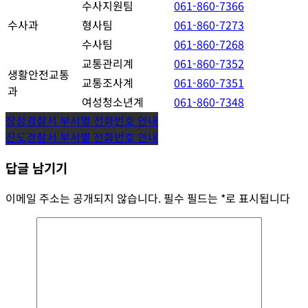
수사지원팀
061-860-7366
수사과
형사팀
061-860-7273
수사팀
061-860-7268
교통관리계
061-860-7352
생활안전교통
교통조사계
061-860-7351
과
여성청소년계
061-860-7348
글
장성경찰서 부서별 전화번호 안내
진도경찰서 부서별 전화번호 안내
탐
답글 남기기
색
이메일 주소는 공개되지 않습니다.
필수 필드는
*
로 표시됩니다