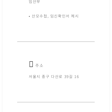
임산부
• 산모수첩, 임신확인서 제시
주소
서울시 중구 다산로 39길 16