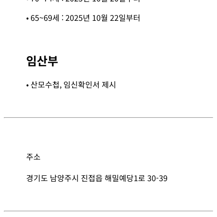
• 65~69세 : 2025년 10월 22일부터
임산부
• 산모수첩, 임신확인서 제시
주소
경기도 남양주시 진접읍 해밀예당1로 30-39