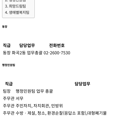
희망드림팀
생애별복지팀
동장
직급
담당업무
전화번호
동장
화곡2동 업무총괄
02-2600-7530
행정민원팀
직급
담당업무
팀장
행정민원팀 업무 총괄
주무관
서무
주무관
주민자치, 자치회관, 민방위
주무관
수방ㆍ제설, 청소, 환경순찰(응답소 포함),대형폐기물