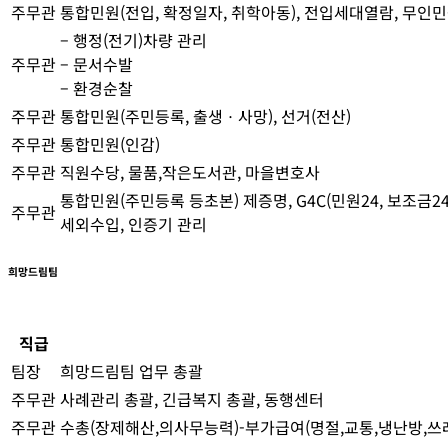
주무관
통합민원(전입, 확정일자, 취학아동), 전입세대열람, 무
– 행정(전기)차량 관리
주무관
– 문서수발
– 환경순찰
주무관
통합민원(주민등록, 출생ㆍ사망), 선거(전산)
주무관
통합민원(인감)
주무관
직원수당, 물품,작은도서관, 마을변호사
통합민원(주민등록 등초본) 제증명, G4C(민원24, 보조금24
주무관
세외수입, 인증기 관리
희망드림팀
직급
팀장
희망드림팀 업무 총괄
주무관
사례관리 총괄, 긴급복지 총괄, 동행센터
주무관
수총(장제해산,의사무능력)-부가급여(명절,교통,냉난방,쓰레