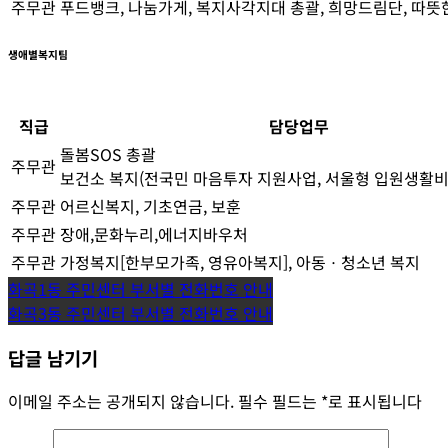
주무관
푸드뱅크, 나눔가게, 복지사각지대 총괄, 희망드림단, 따뜻
생애별복지팀
직급
담당업무
돌봄SOS 총괄
주무관
보건소 복지(전국민 마음투자 지원사업, 서울형 입원생활비
주무관
어르신복지, 기초연금, 보훈
주무관
장애,문화누리,에너지바우처
주무관
가정복지[한부모가족, 영유아복지], 아동ㆍ청소년 복지
글
화곡1동 주민센터 부서별 전화번호 안내
화곡3동 주민센터 부서별 전화번호 안내
탐
답글 남기기
색
이메일 주소는 공개되지 않습니다.
필수 필드는
*
로 표시됩니다