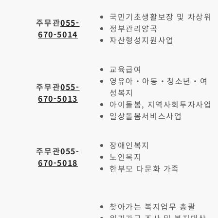
국민기초생활보장 및 차상위
주무관
055-
정부관리양곡
670-5014
자산형성지원사업
교육급여
영유아・아동・청소년・여
주무관
055-
성복지
670-5013
아이돌봄, 지역사회투자사업
일상돌봄서비스사업
장애인복지
주무관
055-
노인복지
670-5018
한부모 다문화 가족
찾아가는 복지업무 총괄