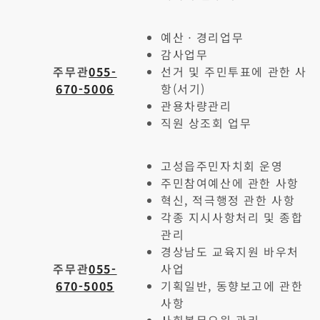
예산ㆍ경리업무
감사업무
주무관
055-
선거 및 주민투표에 관한 사
670-5006
항(서기)
관용차량관리
직원 상조회 업무
고성읍주민자치회 운영
주민참여예산에 관한 사항
혁신, 적극행정 관한 사항
각종 지시사항처리 및 종합
관리
경상남도 교육지원 바우처
주무관
055-
사업
670-5005
기획일반, 동향보고에 관한
사항