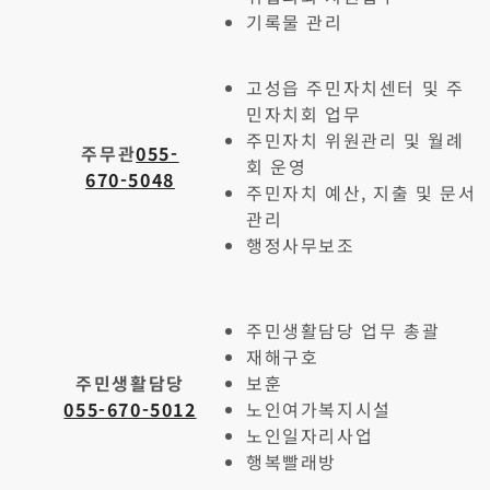
기록물 관리
고성읍 주민자치센터 및 주
민자치회 업무
주민자치 위원관리 및 월례
주무관
055-
회 운영
670-5048
주민자치 예산, 지출 및 문서
관리
행정사무보조
주민생활담당 업무 총괄
재해구호
주민생활담당
보훈
055-670-5012
노인여가복지시설
노인일자리사업
행복빨래방