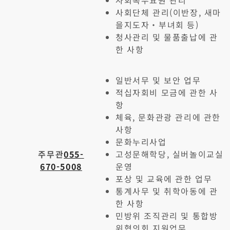
사회복무요원 관리
사회단체 관리(이반장, 새마
을지도자・부녀회 등)
청사관리 및 물품출납에 관
한 사항
일반서무 및 보안 업무
적십자회비 모금에 관한 사
항
체육, 문화관광 관리에 관한
사항
문화누리사업
주무관
055-
고성문해학당, 실버놀이교실
670-5008
운영
포상 및 교육에 관한 업무
통계사무 및 취학아동에 관
한 사항
민방위 조직관리 및 통합방
위협의회 지원업무