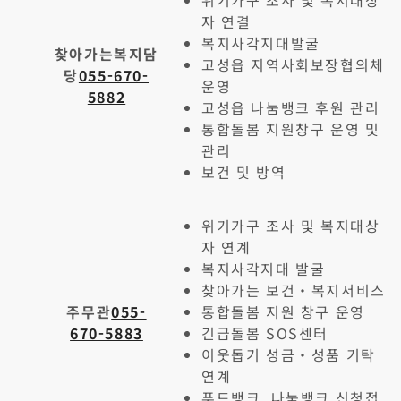
위기가구 조사 및 복지대상
자 연결
복지사각지대발굴
찾아가는복지담
고성읍 지역사회보장협의체
당
055-670-
운영
5882
고성읍 나눔뱅크 후원 관리
통합돌봄 지원창구 운영 및
관리
보건 및 방역
위기가구 조사 및 복지대상
자 연계
복지사각지대 발굴
찾아가는 보건・복지서비스
주무관
055-
통합돌봄 지원 창구 운영
670-5883
긴급돌봄 SOS센터
이웃돕기 성금・성품 기탁
연계
푸드뱅크, 나눔뱅크 신청접