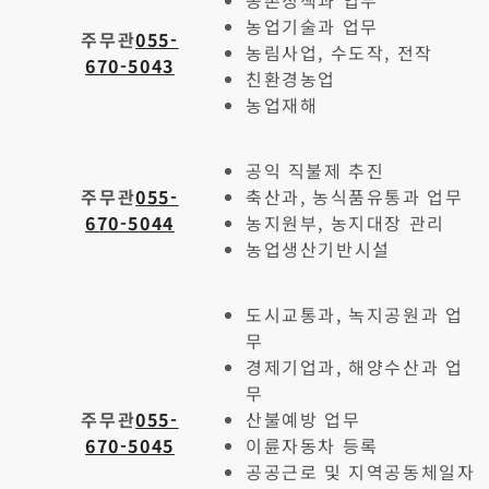
농촌정책과 업무
농업기술과 업무
주무관
055-
농림사업, 수도작, 전작
670-5043
친환경농업
농업재해
공익 직불제 추진
주무관
055-
축산과, 농식품유통과 업무
670-5044
농지원부, 농지대장 관리
농업생산기반시설
도시교통과, 녹지공원과 업
무
경제기업과, 해양수산과 업
무
주무관
055-
산불예방 업무
670-5045
이륜자동차 등록
공공근로 및 지역공동체일자