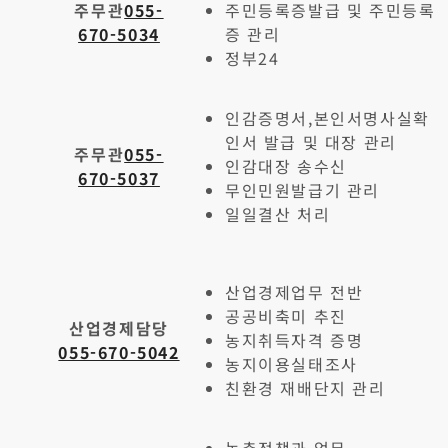
주무관
055-
주민등록증발급 및 주민등록
670-5034
증 관리
정부24
인감증명서,본인서명사실확
인서 발급 및 대장 관리
주무관
055-
인감대장 송수신
670-5037
무인민원발급기 관리
일일결산 처리
산업경제업무 전반
공공비축미 추진
산업경제담당
농지취득자격 증명
055-670-5042
농지이용실태조사
친환경 재배단지 관리