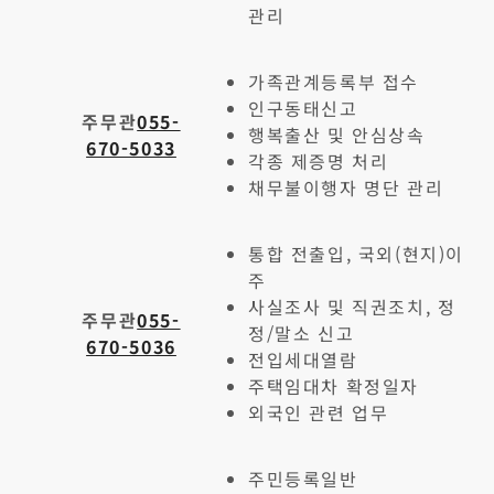
관리
가족관계등록부 접수
인구동태신고
주무관
055-
행복출산 및 안심상속
670-5033
각종 제증명 처리
채무불이행자 명단 관리
통합 전출입, 국외(현지)이
주
사실조사 및 직권조치, 정
주무관
055-
정/말소 신고
670-5036
전입세대열람
주택임대차 확정일자
외국인 관련 업무
주민등록일반