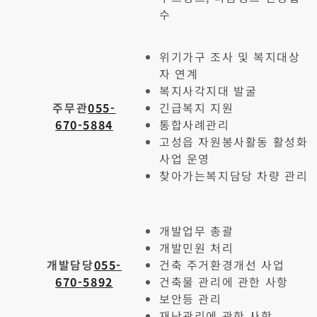
수
위기가구 조사 및 복지대상
자 연계
복지사각지대 발굴
주무관
055-
긴급복지 지원
670-5884
통합사례관리
고성읍 자원봉사활동 활성화
사업 운영
찾아가는복지담당 차량 관리
개발업무 총괄
개발민원 처리
개발담당
055-
건축 주거환경개선 사업
670-5892
건축물 관리에 관한 사항
보안등 관리
재난관리에 관한 사항