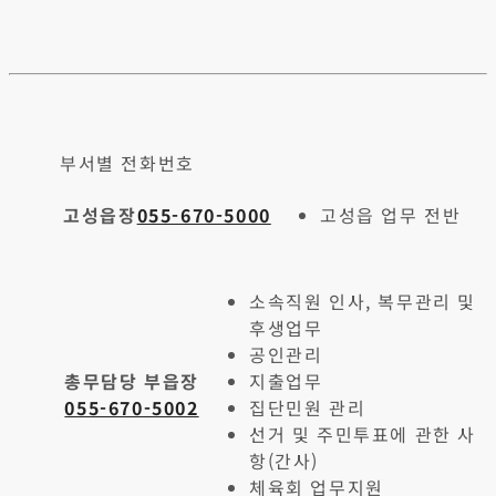
부서별 전화번호
고성읍장
055-670-5000
고성읍 업무 전반
소속직원 인사, 복무관리 및
후생업무
공인관리
총무담당 부읍장
지출업무
055-670-5002
집단민원 관리
선거 및 주민투표에 관한 사
항(간사)
체육회 업무지원